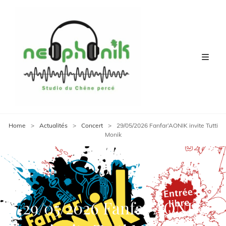
Home
>
Actualités
>
Concert
>
29/05/2026 Fanfar’AONIK invite Tutti
Monik
29/05/2026 Fanfar’AONIK